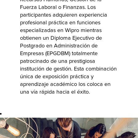
Fuerza Laboral o Finanzas. Los
obtienen una
participantes adquieren experiencia
exposición
profesional práctica en funciones
temprana a
especializadas en Wipro mientras
tecnologías de
obtienen un Diploma Ejecutivo de
vanguardia
Postgrado en Administración de
junto con
Empresas (EPGDBM) totalmente
oportunidades
patrocinado de una prestigiosa
de aprendizaje,
institución de gestión. Esta combinación
certificación y
única de exposición práctica y
educación
aprendizaje académico los coloca en
superior
una vía rápida hacia el éxito.
totalmente
patrocinada.
Este programa
los equipa con
las habilidades