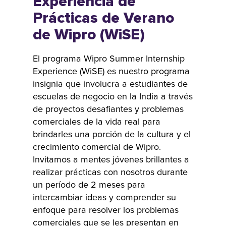
Experiencia de
Prácticas de Verano
nuestro
Programa B
de Wipro (WiSE)
School en la
década de
El programa Wipro Summer Internship
1980. A lo largo
Experience (WiSE) es nuestro programa
de los años,
insignia que involucra a estudiantes de
este programa
escuelas de negocio en la India a través
ha producido
de proyectos desafiantes y problemas
comerciales de la vida real para
numerosos
brindarles una porción de la cultura y el
líderes que han
crecimiento comercial de Wipro.
dado forma
Invitamos a mentes jóvenes brillantes a
significativamente
realizar prácticas con nosotros durante
a la visión de
un período de 2 meses para
Wipro.
intercambiar ideas y comprender su
Reclutamos
enfoque para resolver los problemas
estudiantes de
comerciales que se les presentan en