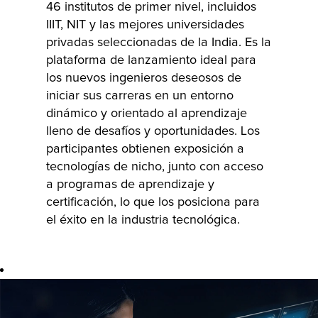
potencial, este
46 institutos de primer nivel, incluidos
programa
IIIT, NIT y las mejores universidades
privadas seleccionadas de la India. Es la
ofrece a los
plataforma de lanzamiento ideal para
participantes la
los nuevos ingenieros deseosos de
oportunidad de
iniciar sus carreras en un entorno
trabajar en
dinámico y orientado al aprendizaje
proyectos de
lleno de desafíos y oportunidades. Los
alto impacto y
participantes obtienen exposición a
obtener una
tecnologías de nicho, junto con acceso
exposición
a programas de aprendizaje y
incalculable en
certificación, lo que los posiciona para
la industria. Los
el éxito en la industria tecnológica.
candidatos
reciben
capacitación
práctica con
tecnologías de