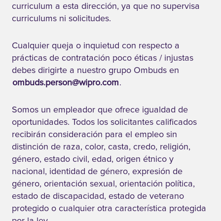
curriculum a esta dirección, ya que no supervisa
curriculums ni solicitudes.
En línea con
nuestra cultura
Cualquier queja o inquietud con respecto a
innovadora,
prácticas de contratación poco éticas / injustas
Wipro lanzó el
debes dirigirte a nuestro grupo Ombuds en
programa
ombuds.person@wipro.com
.
pionero School
for IT
Somos un empleador que ofrece igualdad de
Infrastructure
oportunidades. Todos los solicitantes calificados
Management
recibirán consideración para el empleo sin
(SIM), un
distinción de raza, color, casta, credo, religión,
modelo de
género, estado civil, edad, origen étnico y
educación
nacional, identidad de género, expresión de
superior único.
género, orientación sexual, orientación política,
Este programa
estado de discapacidad, estado de veterano
ofrece a los
protegido o cualquier otra característica protegida
titulares de