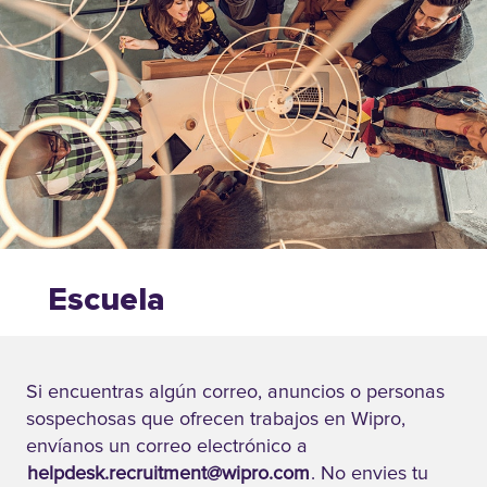
y la experiencia
necesarias
para liderar sus
carreras.
Escuela
de
Gestión
Si encuentras algún correo, anuncios o personas
de
sospechosas que ofrecen trabajos en Wipro,
Infraestructuras
envíanos un correo electrónico a
(SIM)
helpdesk.recruitment@wipro.com
. No envies tu