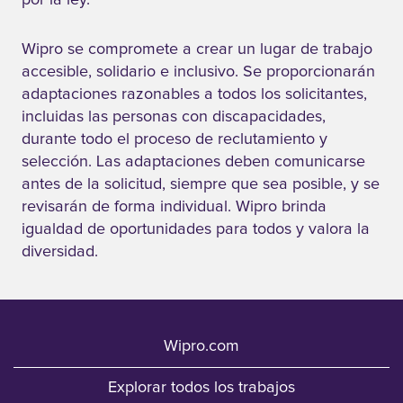
por la ley.
diplomas la
oportunidad de
Wipro se compromete a crear un lugar de trabajo
obtener un
accesible, solidario e inclusivo. Se proporcionarán
adaptaciones razonables a todos los solicitantes,
B.Tech en
incluidas las personas con discapacidades,
Sistemas de
durante todo el proceso de reclutamiento y
Información de
selección. Las adaptaciones deben comunicarse
una
antes de la solicitud, siempre que sea posible, y se
Universidad
revisarán de forma individual. Wipro brinda
reconocida
igualdad de oportunidades para todos y valora la
como "Instituto
diversidad.
de Eminencia"
(IoE) por el
Gobierno de la
India mientras
Wipro.com
trabajan a
tiempo
Explorar todos los trabajos