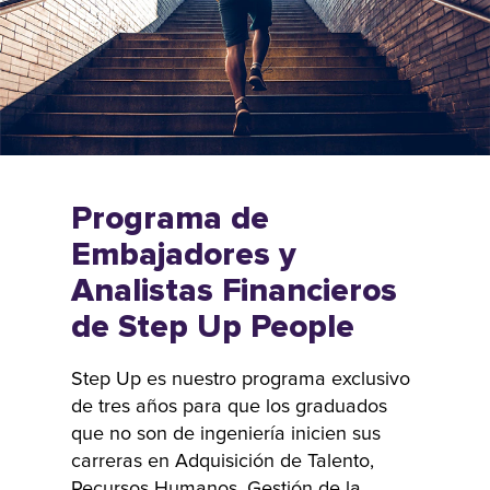
Contratación
STAR está
diseñado para
acelerar el
talento
merecedor de
los 13 mejores
Programa de
institutos
Embajadores y
técnicos de la
Analistas Financieros
India hacia el
éxito. A través
de Step Up People
del acceso
acelerado a
Step Up es nuestro programa exclusivo
proyectos de
de tres años para que los graduados
clientes
que no son de ingeniería inicien sus
globales, los
carreras en Adquisición de Talento,
participantes
Recursos Humanos, Gestión de la