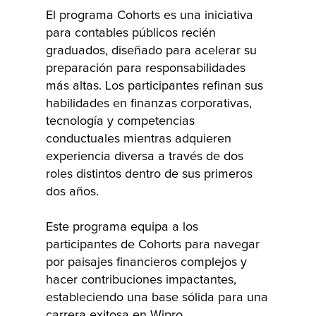
futuro.
Nacionales de
El programa Cohorts es una iniciativa
Derecho y
para contables públicos recién
otras
graduados, diseñado para acelerar su
prestigiosas
preparación para responsabilidades
facultades de
más altas. Los participantes refinan sus
derecho en
habilidades en finanzas corporativas,
toda la India.
tecnología y competencias
conductuales mientras adquieren
Nuestro
experiencia diversa a través de dos
Programa de la
roles distintos dentro de sus primeros
Facultad de
dos años.
Derecho ofrece
una trayectoria
Este programa equipa a los
profesional
participantes de Cohorts para navegar
claramente
por paisajes financieros complejos y
definida, lo que
hacer contribuciones impactantes,
permite a los
estableciendo una base sólida para una
candidatos
carrera exitosa en Wipro.