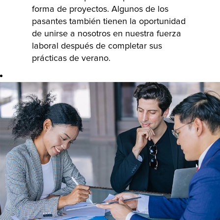
las mejores
forma de proyectos. Algunos de los
escuelas de
pasantes también tienen la oportunidad
negocios de la
de unirse a nosotros en nuestra fuerza
India,
laboral después de completar sus
ofreciéndoles
prácticas de verano.
roles en áreas
críticas como
Estrategia,
Finanzas,
Consultoría y
Recursos
Humanos. Los
participantes se
someten a un
extenso
programa de
desarrollo