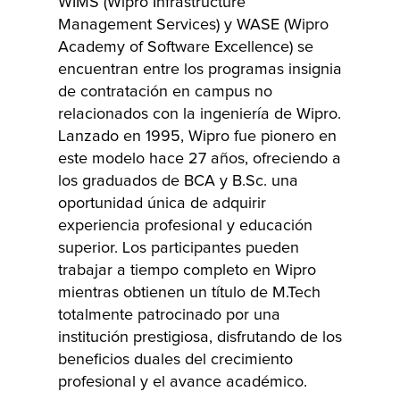
WIMS (Wipro Infrastructure
de futuros
Management Services) y WASE (Wipro
líderes para el
Academy of Software Excellence) se
entorno
encuentran entre los programas insignia
empresarial
de contratación en campus no
actual que
relacionados con la ingeniería de Wipro.
cambia
Lanzado en 1995, Wipro fue pionero en
este modelo hace 27 años, ofreciendo a
rápidamente.
los graduados de BCA y B.Sc. una
Este programa
oportunidad única de adquirir
inmersivo de 15
experiencia profesional y educación
meses brinda a
superior. Los participantes pueden
los recién
trabajar a tiempo completo en Wipro
graduados de
mientras obtienen un título de M.Tech
MBA de las
totalmente patrocinado por una
principales
institución prestigiosa, disfrutando de los
escuelas de
beneficios duales del crecimiento
negocios del
profesional y el avance académico.