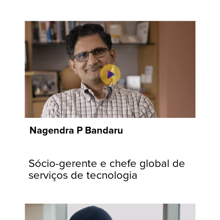
Wipro, os
associados se
envolvem em
um trabalho
significativo,
contribuindo
para objetivos
maiores,
impulsionados
por nossos
Nagendra P Bandaru
valores
fundamentais e
Sócio-gerente e chefe global de
compromisso
serviços de tecnologia
com nossas
comunidades e
clientes.