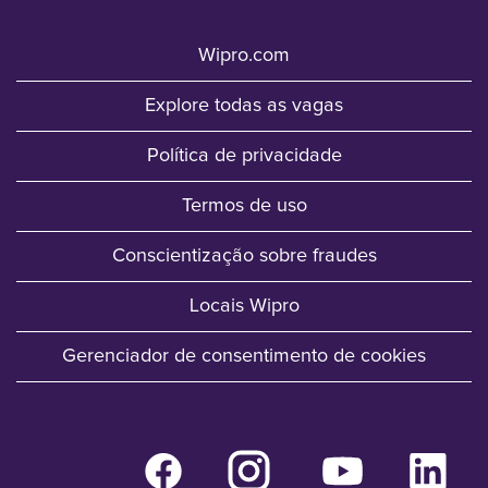
Wipro.com
Explore todas as vagas
Política de privacidade
Termos de uso
Conscientização sobre fraudes
Locais Wipro
Gerenciador de consentimento de cookies
A
A
A
A
b
b
b
b