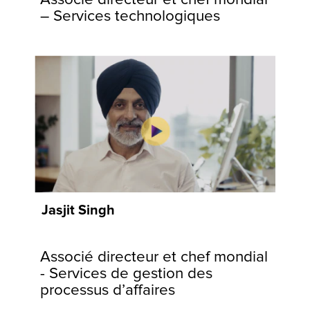
engagement
– Services technologiques
envers nos
communautés
et nos clients.
Jasjit Singh
Associé directeur et chef mondial
- Services de gestion des
processus d’affaires