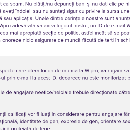
at ca spam. Nu plătiți/nu depuneți bani și nu daţi clic pe 
veți îndoieli sau nu sunteți sigur cu privire la sursa une
ă sau aplicaţia. Unele dintre cerințele noastre sunt anunț
Wipro adevărată va avea logo-ul nostru, un ID de e-mail W
cea mai apropiată secție de poliție, astfel încât să se po
ă onoreze nicio asigurare de muncă făcută de terți în sch
specte care oferă locuri de muncă la Wipro, vă rugăm să n
V-ul prin e-mail la acest ID, deoarece nu este monitorizat pe
icile de angajare neetice/neloiale trebuie direcționate că
ii calificați vor fi luați în considerare pentru angajare făr
 națională, identitate de gen, expresie de gen, orientare sexu
stică protejată de lege.