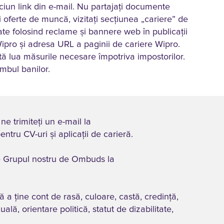
niciun link din e-mail. Nu partajați documente
i oferte de muncă, vizitați secțiunea „cariere” de
ate folosind reclame și bannere web în publicații
ipro și adresa URL a paginii de cariere Wipro.
ată lua măsurile necesare împotriva impostorilor.
imbul banilor.
e trimiteți un e-mail la
ntru CV-uri și aplicații de carieră.
tre Grupul nostru de Ombuds la
ă a ține cont de rasă, culoare, castă, credință,
ală, orientare politică, statut de dizabilitate,