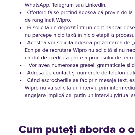
WhatsApp, Telegram sau LinkedIn.
Ofertele false pretind adesea că provin de l
de rang înalt Wipro.
Ei solicită un depozit într-un cont bancar de
nu percepe nicio taxă în nicio etapă a procesulu
Acestea vor solicita adesea prezentarea de „do
Echipa de recrutare Wipro nu solicită și nu nec
cardul de credit ca parte a procesului de recru
Vor avea numeroase greșeli gramaticale și de o
Adresa de contact și numerele de telefon date 
Când escrocheriile se fac prin mesaje text, e
Wipro nu va solicita un interviu prin intermed
angajare implică cel puțin un interviu (virtual 
Cum puteți aborda o o