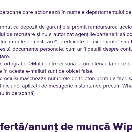
a persoane care acționează în numele departamentului de 
semnat ca depozit de garanție și promit rambursarea acele
i de recrutare și nu a autorizat agențiile/partenerii să c
cumente de calificare”, „certificate de experiență” sau fo
esită documente personale, cum ar fi detalii despre contu
tare.
rtografie. >Mulți dintre ei sună la un interviu la orice b
în aceste e-mailuri sunt de obicei false.
scrocii își maschează numerele de telefon pentru a face 
iul niciunei aplicații de mesagerie instantanee precum Wha
sau în persoană).
fertă/anunț de muncă Wipr