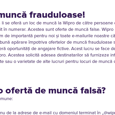
 muncă frauduloase!
 li se oferă un loc de muncă la Wipro de către persoane c
 în numerar. Acestea sunt oferte de muncă false. Wipro nu 
em de importantă pentru noi și toate e-mailurile noastre c
i bună apărare împotriva ofertelor de muncă frauduloase s
feră oportunități de angajare fictive. Acest lucru se face de
pro. Acestea solicită adesea destinatarilor să furnizeze inf
e sau o varietate de alte lucruri pentru locuri de muncă 
o ofertă de muncă falsă?
comune:
, nu de la adrese de e-mail cu domeniul terminat în „@wip