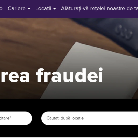
ro
Cariere
Locații
Alăturați-vă rețelei noastre de t
rea fraudei