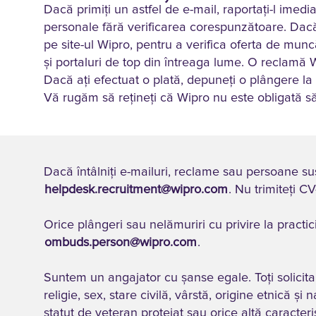
Dacă primiți un astfel de e-mail, raportați-l imedi
personale fără verificarea corespunzătoare. Dacă a
pe site-ul Wipro, pentru a verifica oferta de munc
și portaluri de top din întreaga lume. O reclamă 
Dacă ați efectuat o plată, depuneți o plângere la 
Vă rugăm să rețineți că Wipro nu este obligată s
Dacă întâlniţi e-mailuri, reclame sau persoane su
helpdesk.recruitment@wipro.com
. Nu trimiteți C
Orice plângeri sau nelămuriri cu privire la pract
ombuds.person@wipro.com
.
Suntem un angajator cu șanse egale. Toți solicitanț
religie, sex, stare civilă, vârstă, origine etnică și
statut de veteran protejat sau orice altă caracteri