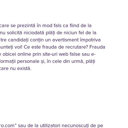
are se prezintă în mod fals ca fiind de la
solicită niciodată plăți de niciun fel de la
ătre candidați conțin un avertisment împotriva
unteţi voi! Ce este frauda de recrutare? Frauda
 obicei online prin site-uri web false sau e-
ormații personale și, în cele din urmă, plăți
care nu există.
ro.com” sau de la utilizatori necunoscuți de pe