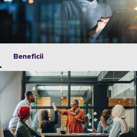
Beneficii
Explorați
oportunități
nelimitate de
creștere,
inovare și
colaborare cu
lideri din
industrie în
domeniul