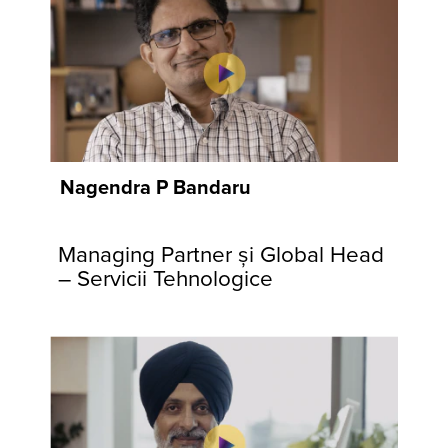
obiective mai
mari, conduși
de valorile
noastre de
bază și de
angajamentul
față de
Nagendra P Bandaru
comunitățile și
clienții noștri.
Managing Partner și Global Head
– Servicii Tehnologice