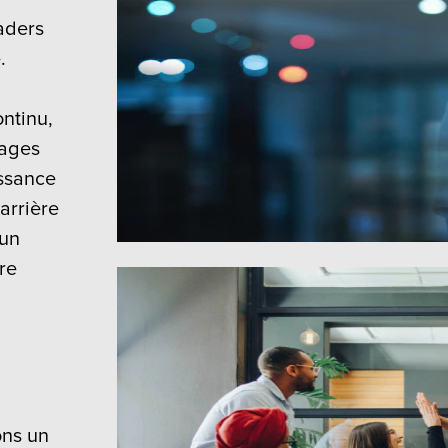
eaders
.
ntinu,
tages
issance
arrière
 un
re
ons un