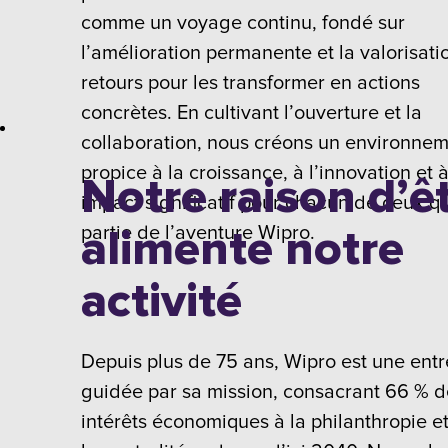
comme un voyage continu, fondé sur
l’amélioration permanente et la valorisati
retours pour les transformer en actions
concrètes. En cultivant l’ouverture et la
collaboration, nous créons un environne
propice à la croissance, à l’innovation et 
Notre raison d’ê
impact significatif pour chacun de ceux qu
alimente notre
partie de l’aventure Wipro.
activité
Depuis plus de 75 ans, Wipro est une entr
guidée par sa mission, consacrant 66 % d
intérêts économiques à la philanthropie et