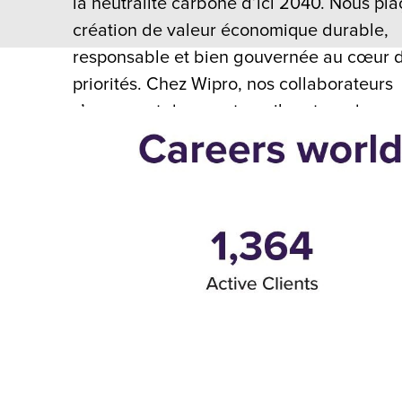
la neutralité carbone d’ici 2040. Nous pla
création de valeur économique durable,
responsable et bien gouvernée au cœur 
priorités. Chez Wipro, nos collaborateurs
s’engagent dans un travail porteur de sen
contribuant à des objectifs ambitieux, an
par nos valeurs fondamentales et notre
engagement envers nos communautés et
clients.