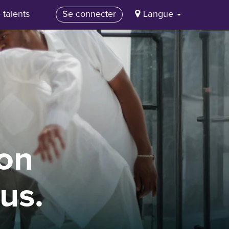
 talents
Se connecter
Langue
on
us.