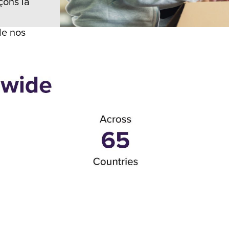
çons la
de nos
s,
imés
 nos