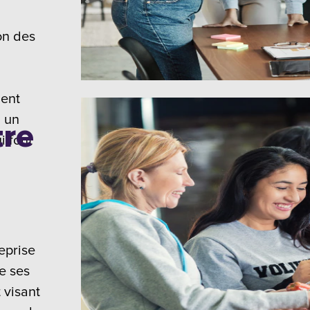
on des
ment
à un
tre
i font
eprise
e ses
 visant