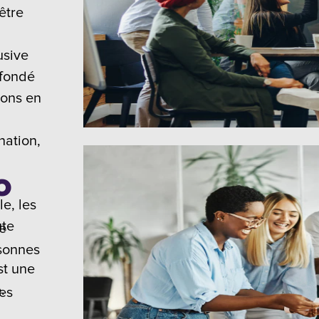
être
usive
 fondé
yons en
nation,
o
le, les
ute
re
rsonnes
st une
.
ies