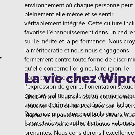
environnement où chaque personne peut 
pleinement elle-même et se sentir
véritablement intégrée. Cette culture incl
favorise l’épanouissement dans un cadre
sur le mérite et la performance. Nous cro
la méritocratie et nous nous engageons
fermement contre toute forme de discrimi
qu’elle concerne l’origine, la religion, le
La vie chez Wipr
handicap, l’âge, le genre, l’identité ou
l’expression de genre, l’orientation sexuel
opinions politiques, le statut marital ou to
Chez Wipro, l’humain est au cœur de not
autre caractéristique protégée par la loi.
réussite. Cette culture centrée sur les pe
Rejoignez une entreprise où la diversité e
inspire et impacte nos collaborateurs, nos
force et où votre authenticité est valorisée
clients, nos partenaires et toutes nos part
prenantes. Nous considérons l’excellence