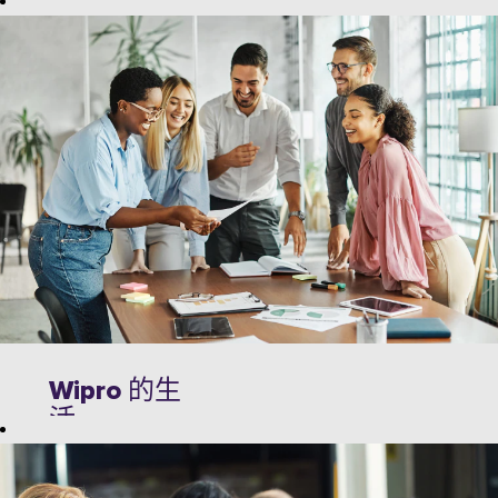
立超越界限的
回报丰厚的职
在 Wipro，“每
业生涯。在
个人都有归属
Wipro 探索充实
感”。通过营造
的旅程，您的
一个每个人都
潜力是无限
能做真实的自
的。
我并感受到深
刻归属感的工
作场所，我们
营造了一个每
个人都在以绩
效为导向的高
绩效文化中茁
Wipro 的生
壮成长的环
活
境。我们相信
精英管理，不
我们以人为本
参与或支持基