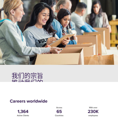
的文化是我们
于民族和民族
成功的基石，
血统、种族、
影响着员工、
种姓、宗教、
利益相关者、
残疾、年龄、
客户和合作伙
性别、信仰、
伴。我们将卓
婚姻状况、性
越视为持续改
别认同、性别
进的持续旅
表达、性取
程，其中反馈
向、政治取
受到重视并将
向、受保护的
转化为行动。
我们的宗旨
退伍军人身份
通过促进开放
推动我们的
或受法律保护
和协作，我们
业务发展
的任何其他特
创造了一个支
征的就业任何
持增长、创新
75 年来，Wipro
方面的歧视。
和对与Wipro有
一直是一家以
联系的每个人
目标为导向的