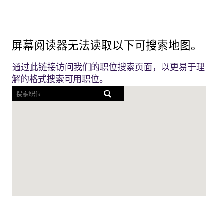
产生有意义影
公司，将其
响的环境。
66% 的经济利
益用于慈善事
屏幕阅读器无法读取以下可搜索地图。
业，目标是到
2040 年实现净
通过此链接访问我们的职位搜索页面，以更易于理
零排放。我们
解的格式搜索可用职位。
优先考虑创造
可持续、对社
会负责和治理
良好的经济价
值。在Wipro，
员工在我们的
核心价值观以
及对社区和客
户的承诺的推
动下，从事有