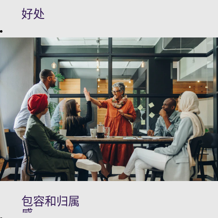
好处
探索无限的机
会，在尖端技
术上与行业领
导者合作发
展、创新。
Wipro 提供了一
个充满活力的
工作环境，促
进持续学习、
创新和对公平
的承诺。凭借
卓越的福利和
无限的增长前
包容和归属
景，您可以建
感