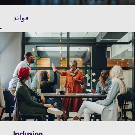
فوائد
استكشف فرصا
غير محدودة
للنمو والابتكار
والتعاون مع رواد
الصناعة في
التقنيات
المتطورة. توفر
Wipro بيئة عمل
ديناميكية تعزز
التعلم المستمر
والابتكار والالتزام
بالعدالة. مع مزايا
استثنائية وآفاق
Inclusion