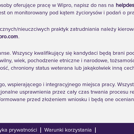
osoby oferujące pracę w Wipro, napisz do nas na
helpdes
jest on monitorowany pod kątem życiorysów i podań o pr
tycznych/nieuczciwych praktyk zatrudniania należy kier
pro.com
.
e. Wszyscy kwalifikujący się kandydaci będą brani pod
 cywilny, wiek, pochodzenie etniczne i narodowe, tożsamoś
ność, chroniony status weterana lub jakąkolwiek inną ce
o, wspierającego i integracyjnego miejsca pracy. Wszy
nalne usprawnienia przez cały czas trwania procesu rekru
formowane przed złożeniem wniosku i będą one ocenian
tyka prywatności
Warunki korzystania