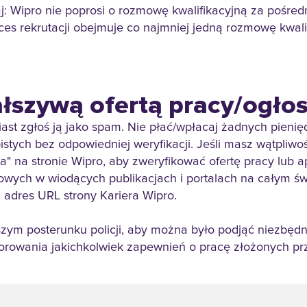
aj: Wipro nie poprosi o rozmowę kwalifikacyjną za pośr
ces rekrutacji obejmuje co najmniej jedną rozmowę kwalif
fałszywą ofertą pracy/ogł
ast zgłoś ją jako spam. Nie płać/wpłacaj żadnych pienięd
tych bez odpowiedniej weryfikacji. Jeśli masz wątpliwo
ra" na stronie Wipro, aby zweryfikować ofertę pracy lub 
owych w wiodących publikacjach i portalach na całym ś
i adres URL strony Kariera Wipro.
iższym posterunku policji, aby można było podjąć niezbę
orowania jakichkolwiek zapewnień o pracę złożonych prz