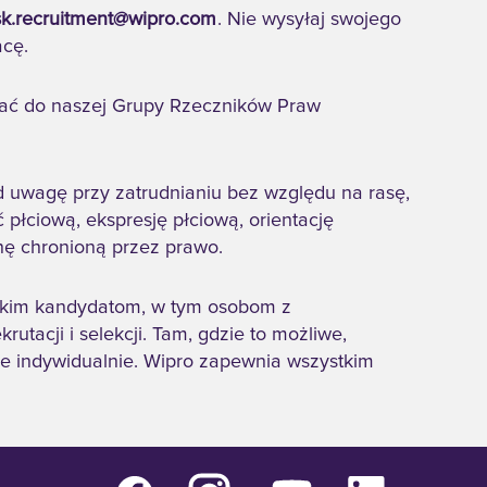
k.recruitment@wipro.com
. Nie wysyłaj swojego
acę.
ować do naszej Grupy Rzeczników Praw
 uwagę przy zatrudnianiu bez względu na rasę,
ć płciową, ekspresję płciową, orientację
chę chronioną przez prawo.
stkim kandydatom, w tym osobom z
tacji i selekcji. Tam, gdzie to możliwe,
e indywidualnie. Wipro zapewnia wszystkim
O
O
O
O