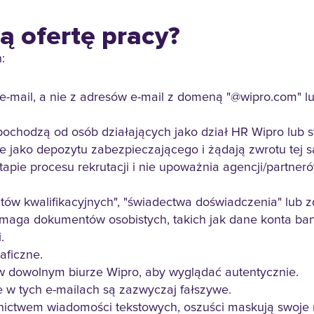
ą ofertę pracy?
:
 e-mail, a nie z adresów e-mail z domeną "@wipro.com"
 pochodzą od osób działających jako dział HR Wipro lub 
jako depozytu zabezpieczającego i żądają zwrotu tej s
pie procesu rekrutacji i nie upoważnia agencji/partneró
ów kwalifikacyjnych", "świadectwa doświadczenia" lub zd
wymaga dokumentów osobistych, takich jak dane konta b
i.
raficzne.
 w dowolnym biurze Wipro, aby wyglądać autentycznie.
 w tych e-mailach są zazwyczaj fałszywe.
ictwem wiadomości tekstowych, oszuści maskują swoje n