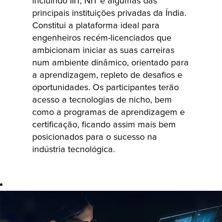
programa
incluindo IIIT, NIT e algumas das
principais instituições privadas da Índia.
oferece aos
Constitui a plataforma ideal para
participantes a
engenheiros recém-licenciados que
oportunidade
ambicionam iniciar as suas carreiras
de trabalharem
num ambiente dinâmico, orientado para
em projetos de
a aprendizagem, repleto de desafios e
grande impacto
oportunidades. Os participantes terão
e de adquirirem
acesso a tecnologias de nicho, bem
uma
como a programas de aprendizagem e
experiência
certificação, ficando assim mais bem
inestimável na
posicionados para o sucesso na
indústria. Os
indústria tecnológica.
candidatos
recebem
formação
prática com
tecnologias de