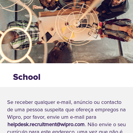
patrocinada.
Este programa
proporciona-
lhes as
competências e
a experiência
necessárias
para se
destacarem
nas suas
School
carreiras.
of
Infrastructure
Se receber qualquer e-mail, anúncio ou contacto
Management
de uma pessoa suspeita que ofereça empregos na
(SIM)
Wipro, por favor, envie um e-mail para
helpdesk.recruitment@wipro.com
. Não envie o seu
Em
currículo para este endereço, uma vez que não é