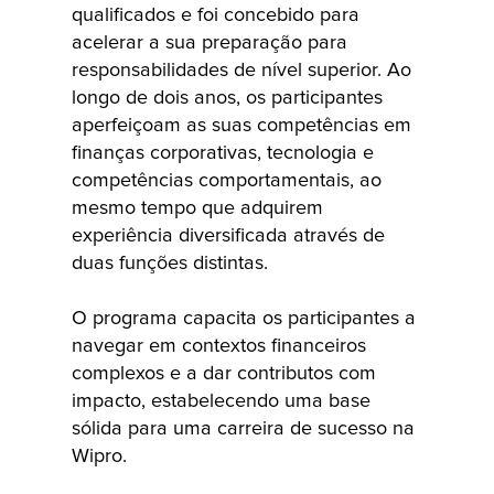
outras
qualificados e foi concebido para
prestigiadas
acelerar a sua preparação para
faculdades de
responsabilidades de nível superior. Ao
direito em toda
longo de dois anos, os participantes
a Índia. O
aperfeiçoam as suas competências em
finanças corporativas, tecnologia e
nosso
competências comportamentais, ao
programa para
mesmo tempo que adquirem
faculdades de
experiência diversificada através de
direito oferece
duas funções distintas.
um percurso
profissional
O programa capacita os participantes a
claramente
navegar em contextos financeiros
definido,
complexos e a dar contributos com
permitindo aos
impacto, estabelecendo uma base
candidatos
sólida para uma carreira de sucesso na
adquirir
Wipro.
experiência em