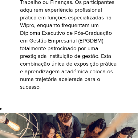
Trabalho ou Finanças. Os participantes
projetos globais
adquirem experiência profissional
com clientes, o
prática em funções especializadas na
que lhes
Wipro, enquanto frequentam um
proporciona
Diploma Executivo de Pós-Graduação
uma exposição
em Gestão Empresarial (EPGDBM)
precoce a
totalmente patrocinado por uma
tecnologias de
prestigiada instituição de gestão. Esta
ponta, bem
combinação única de exposição prática
como
e aprendizagem académica coloca-os
numa trajetória acelerada para o
oportunidades
sucesso.
de
aprendizagem,
certificação e
formação
superior
totalmente