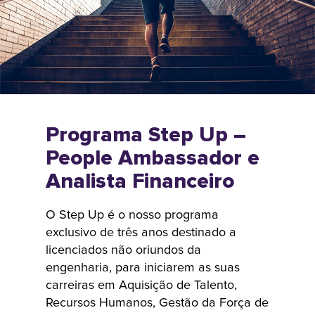
recrutamento
STAR foi
concebido para
acelerar a
progressão de
talentos
merecedores
Programa Step Up –
provenientes
People Ambassador e
dos treze
Analista Financeiro
principais
institutos
técnicos da
O Step Up é o nosso programa
Índia rumo ao
exclusivo de três anos destinado a
licenciados não oriundos da
sucesso. Os
engenharia, para iniciarem as suas
participantes
carreiras em Aquisição de Talento,
têm acesso
Recursos Humanos, Gestão da Força de
antecipado a