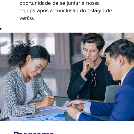
oportunidade de se juntar à nossa
toda a Índia,
equipa após a conclusão do estágio de
oferecendo-
verão.
lhes funções
em áreas
críticas como a
estratégia, as
finanças, a
consultoria e os
recursos
humanos. Os
participantes
beneficiam de
um programa
abrangente de
desenvolvimento
de carreira, que