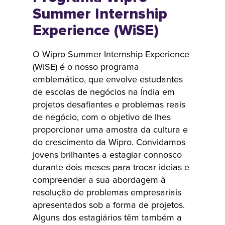
nosso
Summer Internship
programa B
Experience (WiSE)
School. Ao
longo dos anos,
O Wipro Summer Internship Experience
este programa
(WiSE) é o nosso programa
formou
emblemático, que envolve estudantes
inúmeros
de escolas de negócios na Índia em
líderes que
projetos desafiantes e problemas reais
moldaram
de negócio, com o objetivo de lhes
significativamente
proporcionar uma amostra da cultura e
a visão da
do crescimento da Wipro. Convidamos
jovens brilhantes a estagiar connosco
empresa.
durante dois meses para trocar ideias e
Recrutamos
compreender a sua abordagem à
estudantes das
resolução de problemas empresariais
principais
apresentados sob a forma de projetos.
escolas de
Alguns dos estagiários têm também a
negócios de