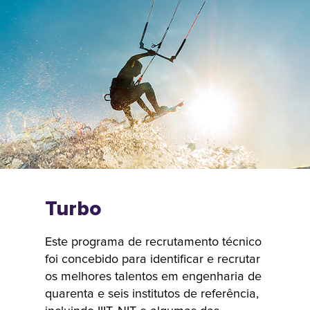
conhecimentos
Recrutamento
estratégicos e
de Licenciados
competências
em Engenharia
de liderança
da Wipro visa
essenciais para
atrair os recém-
se destacarem
licenciados em
num mercado
engenharia
global e
mais brilhantes
preparando-se
de todo o país.
para navegar e
liderar num
Concebido
Turbo
contexto
para identificar
empresarial
e desenvolver
Este programa de recrutamento técnico
dinâmico.
talentos com
foi concebido para identificar e recrutar
elevado
os melhores talentos em engenharia de
potencial, este
quarenta e seis institutos de referência,