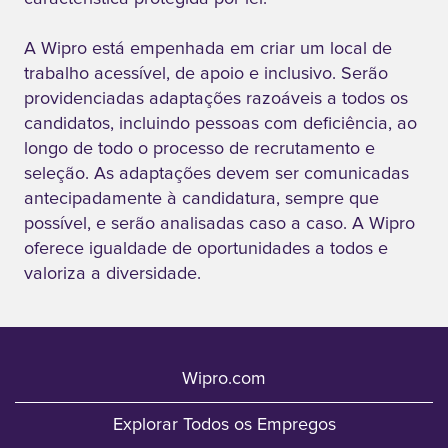
titulares de um
diploma obter
A Wipro está empenhada em criar um local de
um grau de
trabalho acessível, de apoio e inclusivo. Serão
B.Tech em
providenciadas adaptações razoáveis a todos os
Sistemas de
candidatos, incluindo pessoas com deficiência, ao
Informação
longo de todo o processo de recrutamento e
numa
seleção. As adaptações devem ser comunicadas
universidade
antecipadamente à candidatura, sempre que
reconhecida
possível, e serão analisadas caso a caso. A Wipro
como "Institute
oferece igualdade de oportunidades a todos e
of Eminence"
valoriza a diversidade.
(IoE) pelo
Governo da
Índia, enquanto
Wipro.com
trabalham a
tempo inteiro
Explorar Todos os Empregos
na Wipro. Ao