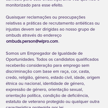
conformidade
monitorizado para esse efeito.
com a nossa
Quaisquer reclamações ou preocupações
cultura de
relativas a práticas de recrutamento antiéticas ou
inovação, a
injustas devem ser dirigidas ao nosso grupo de
Wipro lançou o
ombuds através do endereço
programa
ombuds.person@wipro.com
.
pioneiro School
for IT
Somos um Empregador de Igualdade de
Infrastructure
Oportunidades. Todos os candidatos qualificados
Management
receberão consideração para emprego sem
(SIM), um
discriminação com base em raça, cor, casta,
modelo único
credo, religião, género, estado civil, idade, origem
de ensino
étnica ou nacional, identidade de género,
superior. Este
expressão de género, orientação sexual,
orientação política, condição de deficiência,
programa
estatuto de veterano protegido ou qualquer outra
permite aos
característica protegida por lei.