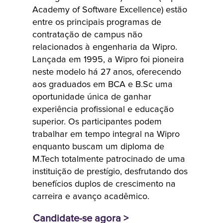
para o
Academy of Software Excellence) estão
ambiente
entre os principais programas de
empresarial em
contratação de campus não
rápida
relacionados à engenharia da Wipro.
evolução dos
Lançada em 1995, a Wipro foi pioneira
dias de hoje.
neste modelo há 27 anos, oferecendo
Este programa
aos graduados em BCA e B.Sc uma
imersivo, com a
oportunidade única de ganhar
experiência profissional e educação
duração de
superior. Os participantes podem
quinze meses,
trabalhar em tempo integral na Wipro
proporciona
enquanto buscam um diploma de
aos recém-
M.Tech totalmente patrocinado de uma
licenciados em
instituição de prestígio, desfrutando dos
MBA das
benefícios duplos de crescimento na
principais
carreira e avanço acadêmico.
escolas de
negócios
Candidate-se agora >