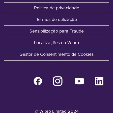
Política de privacidade
Termos de utilização
Sensibilização para Fraude
Localizações da Wipro
Gestor de Consentimento de Cookies
A
A
A
A
b
b
b
b
r
r
r
r
e
e
e
e
n
n
n
n
u
u
u
u
m
m
m
m
n
n
n
n
© Wipro Limited 2024
o
o
o
o