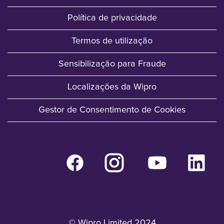
Política de privacidade
Termos de utilização
Sensibilização para Fraude
Localizações da Wipro
Gestor de Consentimento de Cookies
A
A
A
A
b
b
b
b
r
r
r
r
e
e
e
e
n
n
n
n
u
u
u
u
m
m
m
m
n
n
n
n
© Wipro Limited 2024