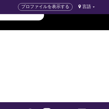
プロファイルを表示する
言語
新
新
新
新